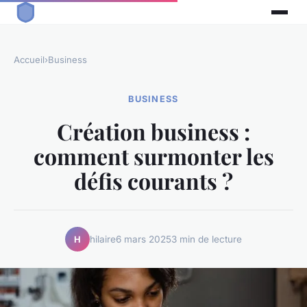
Accueil
›
Business
BUSINESS
Création business :
comment surmonter les
défis courants ?
hilaire
6 mars 2025
3 min de lecture
H