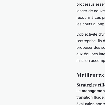
processus essen
lancer de nouvell
recourir à ces p
les coûts à lon
L’objectivité d’
l’entreprise, il
proposer des sol
aux équipes inte
mission accompl
Meilleures
Stratégies eff
Le
management 
transition fluide
évaluation appr