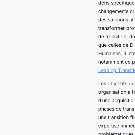
défis spécifiqu
changements cri
des solutions st
transformer pro
de transition, d
que celles de Di
Humaines, il int
notamment ce po
Leading Transit
Les objectifs du
organisation à l
d’une acquisiti
phases de transf
une transition f
expertise immédi
problématiques