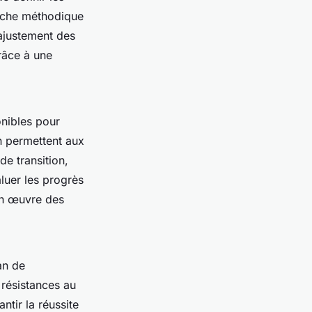
roche méthodique
'ajustement des
grâce à une
onibles pour
on permettent aux
de transition,
aluer les progrès
en œuvre des
an de
 résistances au
tir la réussite