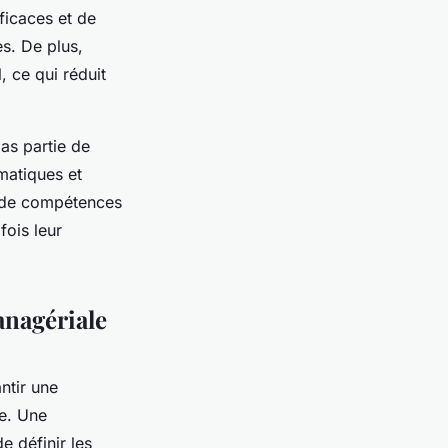
ficaces et de
es. De plus,
, ce qui réduit
pas partie de
ématiques et
rt de compétences
fois leur
anagériale
ntir une
le. Une
e définir les