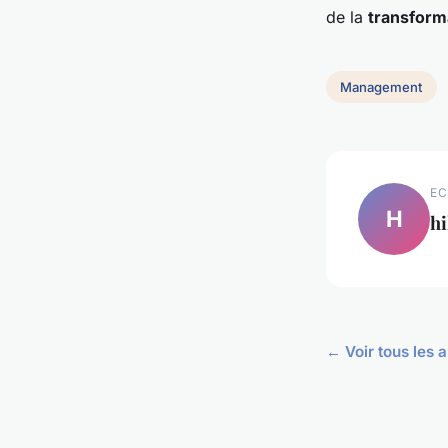
de la
transform
Management
EC
H
hi
← Voir tous les