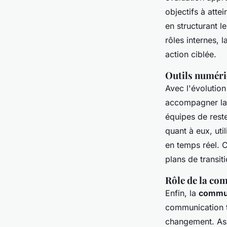
objectifs à att
en structurant l
rôles internes, l
action ciblée.
Outils numériq
Avec l'évolutio
accompagner l
équipes de reste
quant à eux, uti
en temps réel. 
plans de transiti
Rôle de la com
Enfin, la
commun
communication t
changement. Asso