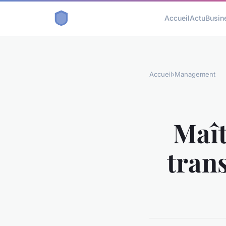
Accueil
Actu
Busin
Accueil
›
Management
Maît
tran