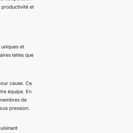
 productivité et
 uniques et
ires telles que
pour cause. Ce
otre équipe. En
s membres de
sous pression.
uisinant