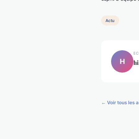
Actu
EC
H
hi
← Voir tous les a