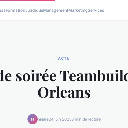
ess
Formation
Juridique
Management
Marketing
Services
ACTU
de soirée Teambuil
Orleans
hilaire
24 juin 2023
3 min de lecture
H