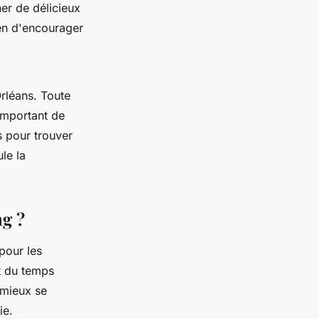
er de délicieux
yen d'encourager
rléans. Toute
 important de
s pour trouver
le la
ng ?
pour les
nt du temps
 mieux se
ie.