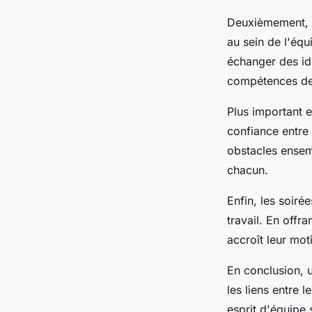
Deuxièmement, l
au sein de l'équ
échanger des id
compétences de
Plus important e
confiance entre
obstacles ensemb
chacun.
Enfin, les soiré
travail. En off
accroît leur moti
En conclusion, 
les liens entre
esprit d'équipe 