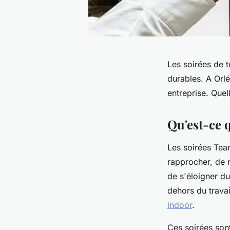
Les soirées de 
durables. A Orlé
entreprise. Quel
Qu'est-ce 
Les soirées Tea
rapprocher, de r
de s'éloigner d
dehors du trava
indoor
.
Ces soirées son