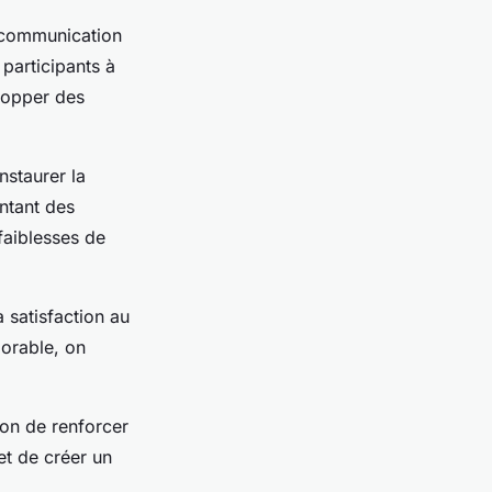
a communication
 participants à
lopper des
nstaurer la
ntant des
faiblesses de
a satisfaction au
morable, on
ion de renforcer
et de créer un