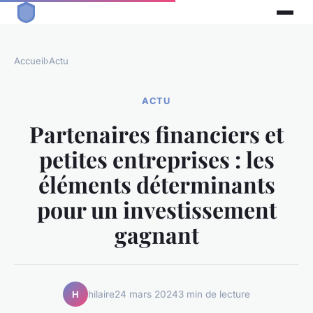
Accueil
›
Actu
ACTU
Partenaires financiers et
petites entreprises : les
éléments déterminants
pour un investissement
gagnant
hilaire
24 mars 2024
3 min de lecture
H