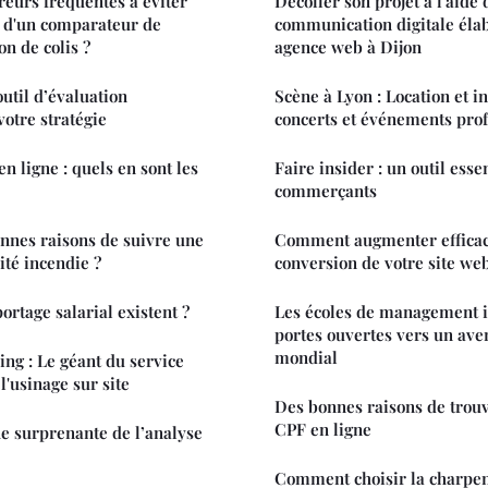
reurs fréquentes à éviter
Décoller son projet à l'aide 
on d'un comparateur de
communication digitale éla
on de colis ?
agence web à Dijon
outil d’évaluation
Scène à Lyon : Location et i
otre stratégie
concerts et événements pro
en ligne : quels en sont les
Faire insider : un outil esse
commerçants
onnes raisons de suivre une
Comment augmenter efficac
ité incendie ?
conversion de votre site web
ortage salarial existent ?
Les écoles de management in
portes ouvertes vers un ave
mondial
ng : Le géant du service
l'usinage sur site
Des bonnes raisons de trou
CPF en ligne
e surprenante de l’analyse
Comment choisir la charpen