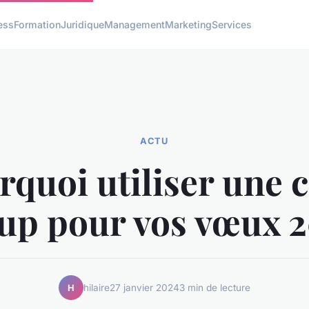
ess
Formation
Juridique
Management
Marketing
Services
ACTU
rquoi utiliser une c
up pour vos vœux 2
hilaire
27 janvier 2024
3 min de lecture
H