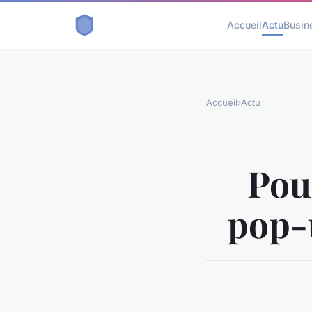
Accueil
Actu
Busin
Accueil
›
Actu
Pou
pop-