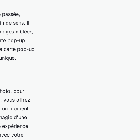
e passée,
n de sens. Il
images ciblées,
arte pop-up
la carte pop-up
unique.
hoto, pour
, vous offrez
ez un moment
 magie d'une
e expérience
avec votre