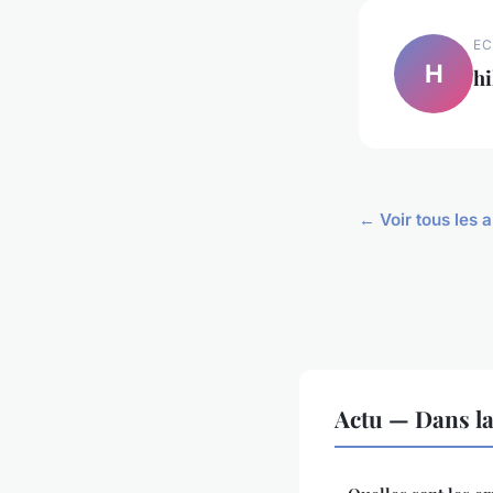
EC
H
hi
← Voir tous les a
Actu — Dans l