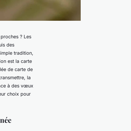
 proches ? Les
uis des
imple tradition,
on est la carte
dée de carte de
ransmettre, la
lace à des vœux
eur choix pour
nnée