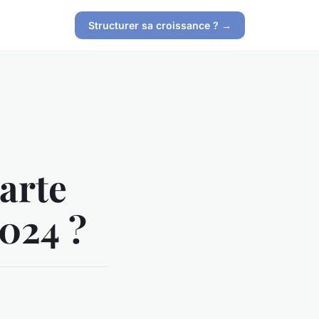
Structurer sa croissance ? →
arte
024 ?