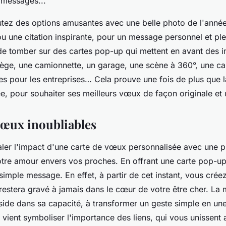
 messages...
joutez des options amusantes avec une belle photo de l'anné
 une citation inspirante, pour un message personnel et plei
 de tomber sur des cartes pop-up qui mettent en avant des 
nège, une camionnette, un garage, une scène à 360°, une c
es pour les entreprises… Cela prouve une fois de plus que 
ée, pour souhaiter ses meilleurs vœux de façon originale et 
vœux inoubliables
aler l'impact d'une carte de vœux personnalisée avec une p
otre amour envers vos proches. En offrant une carte pop-up
simple message. En effet, à partir de cet instant, vous cré
 restera gravé à jamais dans le cœur de votre être cher. La
side dans sa capacité, à transformer un geste simple en un
vient symboliser l'importance des liens, qui vous unissent 