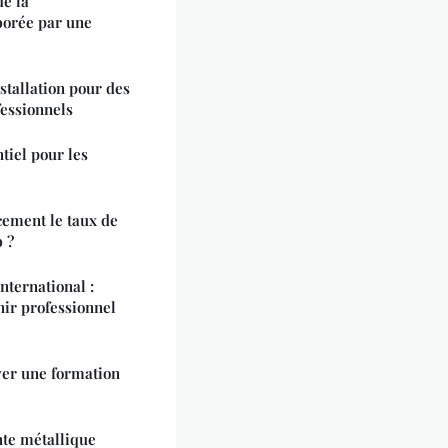
de la
borée par une
nstallation pour des
fessionnels
ntiel pour les
ement le taux de
 ?
ternational :
nir professionnel
ver une formation
te métallique