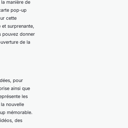
à la manière de
 carte pop-up
ur cette
 et surprenante,
us pouvez donner
ouverture de la
idées, pour
rise ainsi que
eprésente les
 la nouvelle
p-up mémorable.
vidéos, des